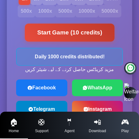
500x
1000x
5000x
10000x
50000x
Start Game (10 credits)
Daily 1000 credits distributed!
مزید کریڈٹس حاصل کرنے کے لیے شیئر کریں
Facebook
WhatsApp
Telegram
Instagram
🏠
🛟
🤵
📲
🎮
Home
Support
Agent
Download
Play