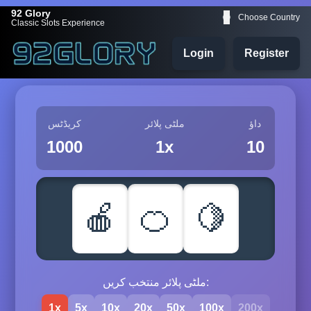
92 Glory
🌐
Choose Country
Classic Slots Experience
Login
Register
داؤ
ملٹی پلائر
کریڈٹس
1000
1x
10
🍎
🍊
🍋
ملٹی پلائر منتخب کریں:
1x
5x
10x
20x
50x
100x
200x